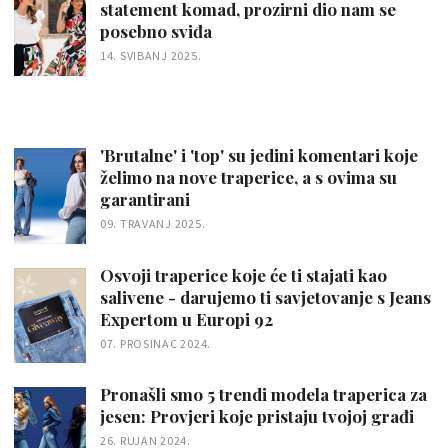
statement komad, prozirni dio nam se
posebno sviđa
14. SVIBANJ 2025.
'Brutalne' i 'top' su jedini komentari koje
želimo na nove traperice, a s ovima su
garantirani
09. TRAVANJ 2025.
Osvoji traperice koje će ti stajati kao
salivene - darujemo ti savjetovanje s Jeans
Expertom u Europi 92
07. PROSINAC 2024.
Pronašli smo 5 trendi modela traperica za
jesen: Provjeri koje pristaju tvojoj građi
26. RUJAN 2024.