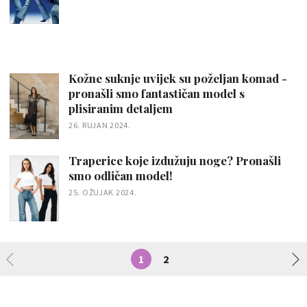
Kožne suknje uvijek su poželjan komad -
pronašli smo fantastičan model s
plisiranim detaljem
26. RUJAN 2024.
Traperice koje izdužuju noge? Pronašli
smo odličan model!
25. OŽUJAK 2024.
1
2