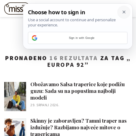
Sign in with Google
PRONAĐENO
16 REZULTATA
ZA TAG „
EUROPA 92
”
Obožavamo Salsa traperice koje podižu
guzu: Sada su na popustima najbolji
modeli
29. SRPANJ 2026.
Skinny je zaboravljen? Tamni traper nas
izdužuje? Razbijamo najveće mitove o
trapericama