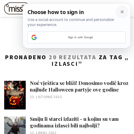
Sign in with Google
PRONAĐENO
20 REZULTATA
ZA TAG „
IZLASCI
”
Noć vještica se bliži! Donosimo vodič kroz
najluđe Halloween partyje ove godine
23. LISTOPAD 2023.
Smiju li starci izlaziti - u kojim su vam
godinama izlasci bili najbolji?
13. LIPANJ 2022.