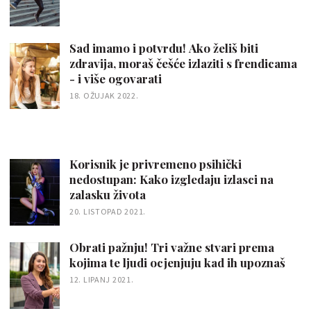
Sad imamo i potvrdu! Ako želiš biti
zdravija, moraš češće izlaziti s frendicama
- i više ogovarati
18. OŽUJAK 2022.
Korisnik je privremeno psihički
nedostupan: Kako izgledaju izlasci na
zalasku života
20. LISTOPAD 2021.
Obrati pažnju! Tri važne stvari prema
kojima te ljudi ocjenjuju kad ih upoznaš
12. LIPANJ 2021.