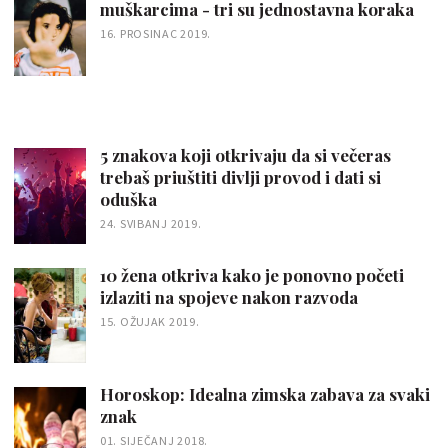
muškarcima - tri su jednostavna koraka
16. PROSINAC 2019.
5 znakova koji otkrivaju da si večeras
trebaš priuštiti divlji provod i dati si
oduška
24. SVIBANJ 2019.
10 žena otkriva kako je ponovno početi
izlaziti na spojeve nakon razvoda
15. OŽUJAK 2019.
Horoskop: Idealna zimska zabava za svaki
znak
01. SIJEČANJ 2018.