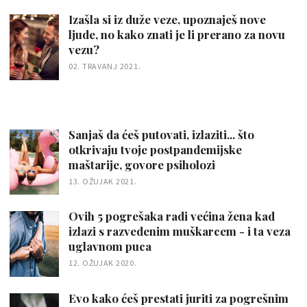
Izašla si iz duže veze, upoznaješ nove
ljude, no kako znati je li prerano za novu
vezu?
02. TRAVANJ 2021.
Sanjaš da ćeš putovati, izlaziti... što
otkrivaju tvoje postpandemijske
maštarije, govore psiholozi
13. OŽUJAK 2021.
Ovih 5 pogrešaka radi većina žena kad
izlazi s razvedenim muškarcem - i ta veza
uglavnom puca
12. OŽUJAK 2020.
Evo kako ćeš prestati juriti za pogrešnim