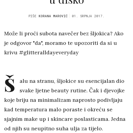
PIŠE
KORANA MAROVIĆ
01. SRPNJA 2017.
Može li proći subota navečer bez šljokica? Ako
je odgovor "da", moramo te upozoriti da si u
krivu #glitteralldayeveryday
Š
alu na stranu, šljokice su esencijalan dio
svake ljetne beauty rutine. Čak i djevojke
koje briju na minimalizam naprosto podivljaju
kad temperatura malo poraste i okreću se
sjajnim make up i skincare poslasticama. Jedna
od njih su neupitno suha ulja za tijelo.