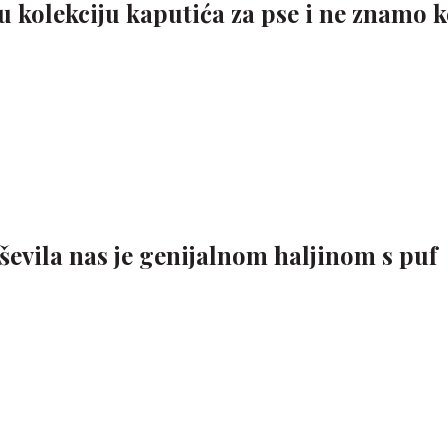
olekciju kaputića za pse i ne znamo k
evila nas je genijalnom haljinom s puf