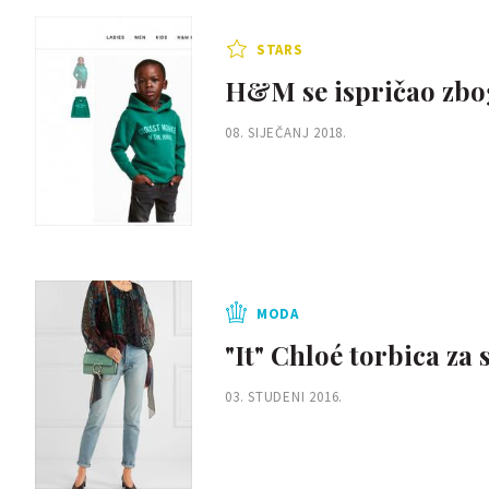
STARS
H&M se ispričao zbog 
08. SIJEČANJ 2018.
MODA
"It" Chloé torbica za 
03. STUDENI 2016.