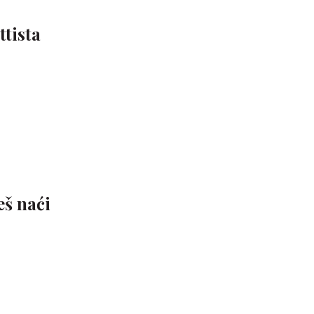
tista
eš naći