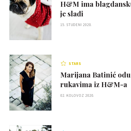
H&M ima blagdansku k
je slađi
15. STUDENI 2020.
STARS
Marijana Batinić oduš
rukavima iz H&M-a
02. KOLOVOZ 2020.