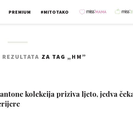
PREMIUM
#MITOTAKO
 REZULTATA
ZA TAG „
HM
”
one kolekcija priziva ljeto, jedva če
erijere