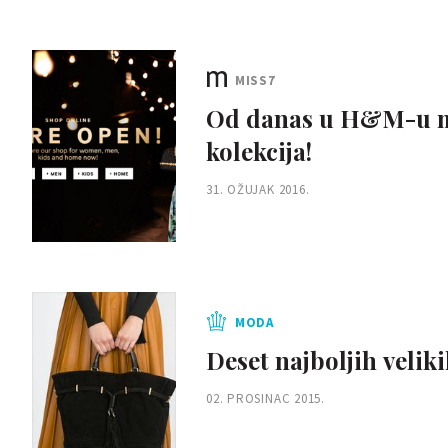
MISS7
Od danas u H&M-u mo
kolekcija!
31. OŽUJAK 2016.
MODA
Deset najboljih velik
02. PROSINAC 2015.