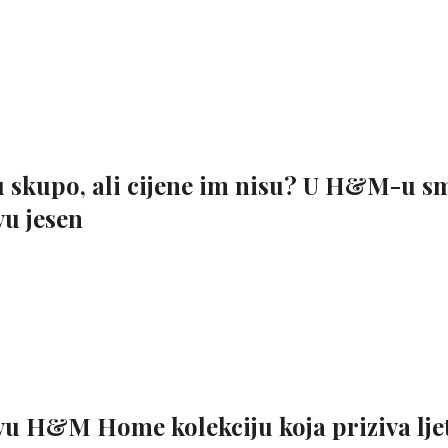
u skupo, ali cijene im nisu? U H&M-u s
vu jesen
vu H&M Home kolekciju koja priziva ljet