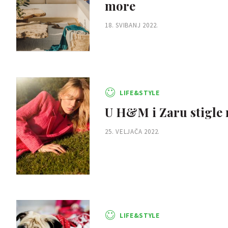
more
18. SVIBANJ 2022.
LIFE&STYLE
U H&M i Zaru stigle n
25. VELJAČA 2022.
LIFE&STYLE