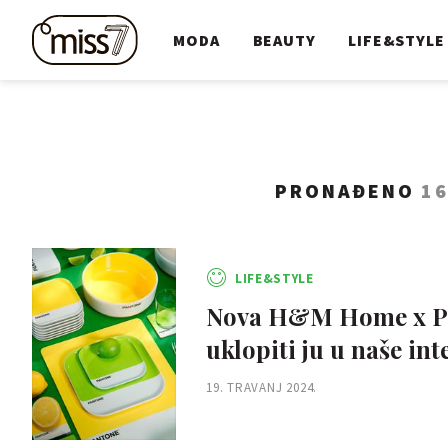
MODA
BEAUTY
LIFE&STYLE
PRONAĐENO
16
LIFE&STYLE
Nova H&M Home x Pant
uklopiti ju u naše int
19. TRAVANJ 2024.