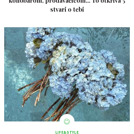
konobarom, prodavačicom... To otkriva 5
stvari o tebi
LIFE&STYLE