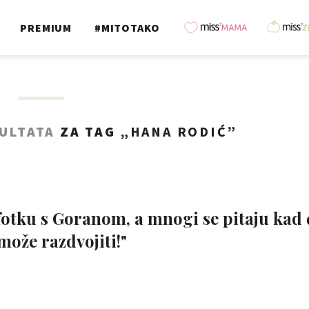
PREMIUM
#MITOTAKO
ZULTATA
ZA TAG „
HANA RODIĆ
”
fotku s Goranom, a mnogi se pitaju kad 
može razdvojiti!"