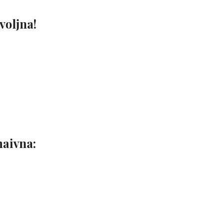
voljna!
naivna: