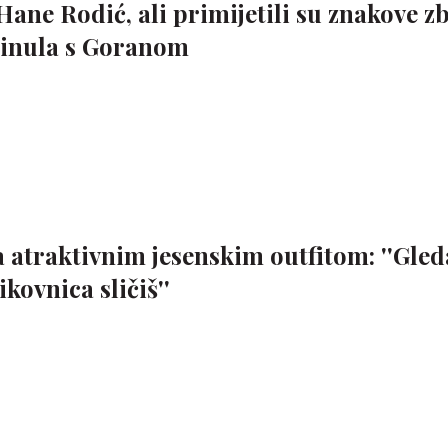
 Hane Rodić, ali primijetili su znakove z
ekinula s Goranom
 atraktivnim jesenskim outfitom: ''Gle
ikovnica sličiš''