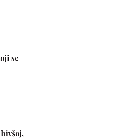
oji se
bivšoj,