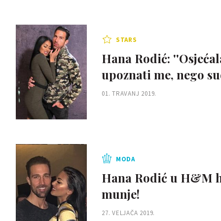
STARS
Hana Rodić: ''Osjećal
upoznati me, nego sud
01. TRAVANJ 2019.
MODA
Hana Rodić u H&M hal
munje!
27. VELJAČA 2019.