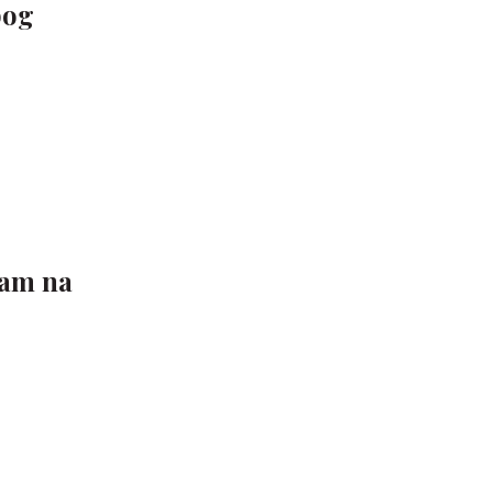
bog
dam na