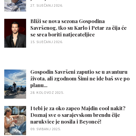
27. SIJEČANJ 2026.
Bliži se nova sezona Gospodina
Savršenog, tko su Karlo i Petar za čija će
se srca boriti natjecateljice
15. SIJEČANJ 2026.
Gospodin Savršeni zaputio se u avanturu
života, ali zgodnom Šimi ne ide baš sve po
planu...
28. KOLOVOZ 2025.
I tebi je za oko zapeo Majdin cool nakit?
Doznaj sve o sarajevskom brendu čije
narukvice je nosila i Beyoncé!
09. SVIBANJ 2025.