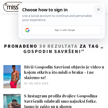
Sign in with Google
PRONAĐENO
30 REZULTATA
ZA TAG „
GOSPODIN SAVRŠENI
”
Bivši Gospodin Savršeni objavio je video u
kojem otkriva što misli o braku - i ne
slažemo se!
03. VELJAČA 2026.
S Instagram profila dvojice Gospodina
Savršenih odabrali smo najseksi fotke.
Jasno je zašto su u showu