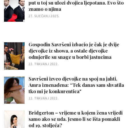
put u toj su ulozi dvojica ljepotana. Evo što
znamo o njima
27. SIJEČANJ 2025.
Gospodin Savršeni izbacio je čak je dvije
djevojke iz showa, a ostale djevojke
odmjerile su snage u borbi jastucima
22. TRAVANJ 2022.
Savršeni izveo djevojke na spoj na jahti,
Amra iznenađena: “Tek danas sam shvatila
tko mi je konkurentica"
12. TRAVANJ 2022.
Bridgerton – vrijeme u kojem žena vrijedi
samo ako se uda. Jesmo li se išta pomakli
od 19. stoljeća?