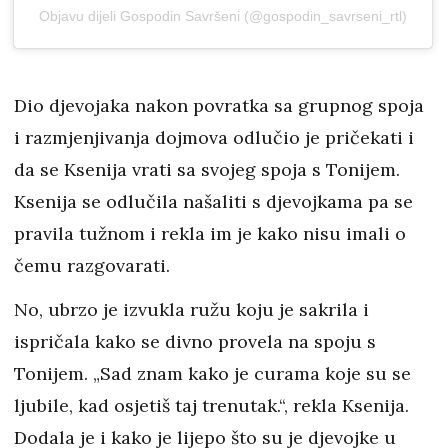
Objavu dijeli Gospodin Savršeni (@gospodin_savrseni_rtl)
Dio djevojaka nakon povratka sa grupnog spoja
i razmjenjivanja dojmova odlučio je pričekati i
da se Ksenija vrati sa svojeg spoja s Tonijem.
Ksenija se odlučila našaliti s djevojkama pa se
pravila tužnom i rekla im je kako nisu imali o
čemu razgovarati.
No, ubrzo je izvukla ružu koju je sakrila i
ispričala kako se divno provela na spoju s
Tonijem. „Sad znam kako je curama koje su se
ljubile, kad osjetiš taj trenutak.“, rekla Ksenija.
Dodala je i kako je lijepo što su je djevojke u