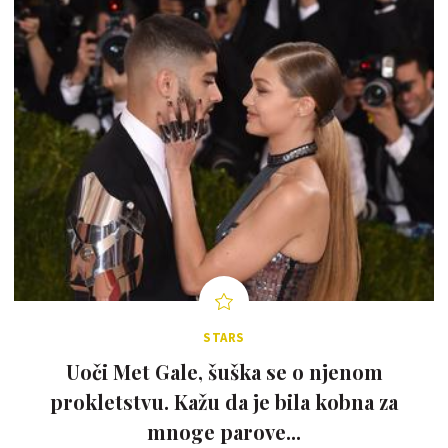
STARS
Uoči Met Gale, šuška se o njenom
prokletstvu. Kažu da je bila kobna za
mnoge parove...