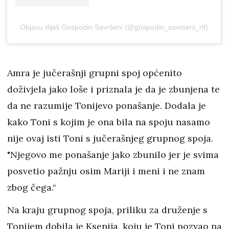
Objavu dijeli Gospodin Savršeni (@gospodin_savrseni_rtl)
Amra je jučerašnji grupni spoj općenito
doživjela jako loše i priznala je da je zbunjena te
da ne razumije Tonijevo ponašanje. Dodala je
kako Toni s kojim je ona bila na spoju nasamo
nije ovaj isti Toni s jučerašnjeg grupnog spoja.
"Njegovo me ponašanje jako zbunilo jer je svima
posvetio pažnju osim Mariji i meni i ne znam
zbog čega.“
Na kraju grupnog spoja, priliku za druženje s
Tonijem dobila je Ksenija, koju je Toni pozvao na