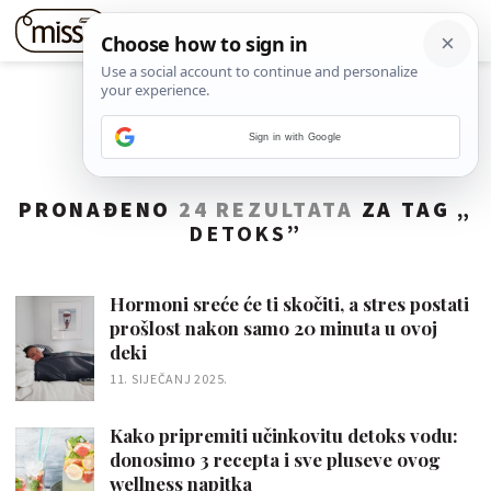
Sign in with Google
PRONAĐENO
24 REZULTATA
ZA TAG „
DETOKS
”
Hormoni sreće će ti skočiti, a stres postati
prošlost nakon samo 20 minuta u ovoj
deki
11. SIJEČANJ 2025.
Kako pripremiti učinkovitu detoks vodu:
donosimo 3 recepta i sve pluseve ovog
wellness napitka