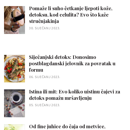
Pomaže li suho četkanje ljepoti kože,
detoksu, kod celulita? Evo što kaže
stručnjakinja
30. SIJEČANJ 2023.
Siječanjski detoks: Donosimo
postblagdanski jelovnik za povratak u
formu
06. SIJEČANJ 2023.
Istina ili mit: Evo koliko uistinu čajevi za
detoks pomažu mršavljenju
05. SIJEČANJ 2023.
Od fine juhice do čaja od metvice,