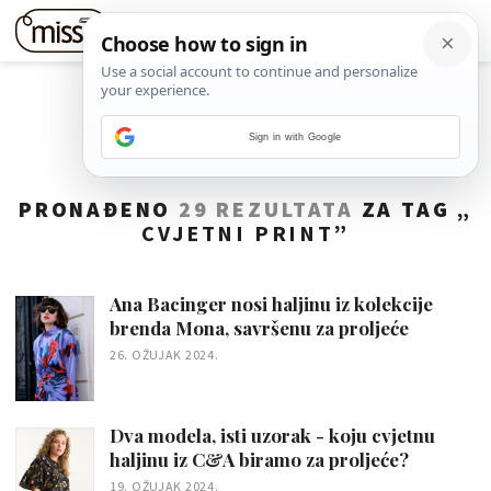
Sign in with Google
PRONAĐENO
29 REZULTATA
ZA TAG „
CVJETNI PRINT
”
Ana Bacinger nosi haljinu iz kolekcije
brenda Mona, savršenu za proljeće
26. OŽUJAK 2024.
Dva modela, isti uzorak - koju cvjetnu
haljinu iz C&A biramo za proljeće?
19. OŽUJAK 2024.