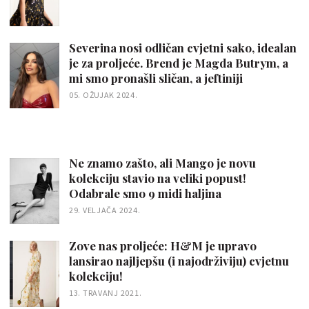
Severina nosi odličan cvjetni sako, idealan
je za proljeće. Brend je Magda Butrym, a
mi smo pronašli sličan, a jeftiniji
05. OŽUJAK 2024.
Ne znamo zašto, ali Mango je novu
kolekciju stavio na veliki popust!
Odabrale smo 9 midi haljina
29. VELJAČA 2024.
Zove nas proljeće: H&M je upravo
lansirao najljepšu (i najodrživiju) cvjetnu
kolekciju!
13. TRAVANJ 2021.