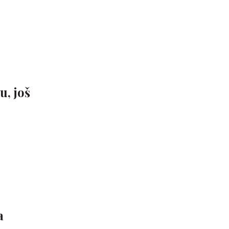
, još
a