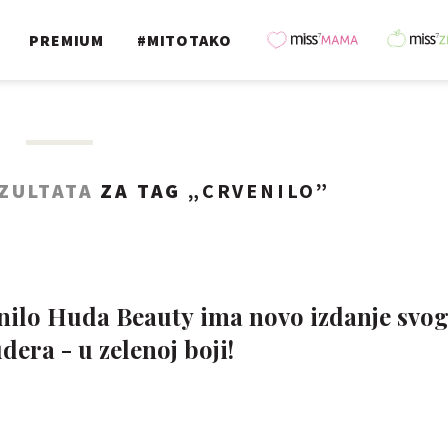
PREMIUM
#MITOTAKO
EZULTATA
ZA TAG „
CRVENILO
”
enilo Huda Beauty ima novo izdanje svo
era - u zelenoj boji!