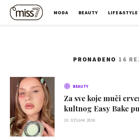
MODA
BEAUTY
LIFE&STYLE
PRONAĐENO
16 R
BEAUTY
Za sve koje muči crv
kultnog Easy Bake pud
10. OŽUJAK 2026.