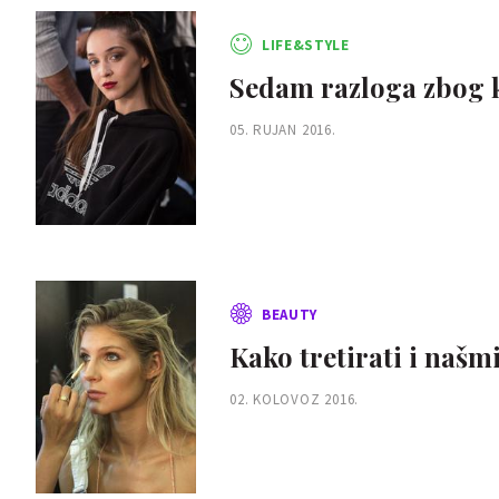
LIFE&STYLE
Sedam razloga zbog ko
05. RUJAN 2016.
BEAUTY
Kako tretirati i našmi
02. KOLOVOZ 2016.