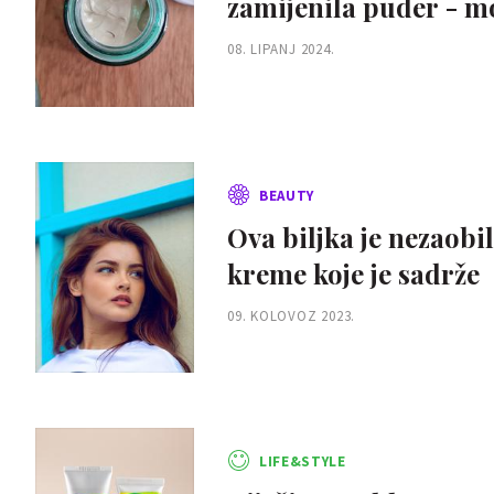
zamijenila puder - mo
08. LIPANJ 2024.
BEAUTY
Ova biljka je nezaobi
kreme koje je sadrže
09. KOLOVOZ 2023.
LIFE&STYLE