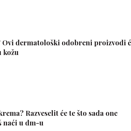
? Ovi dermatološki odobreni proizvodi 
u kožu
krema? Razveselit će te što sada one
š naći u dm-u