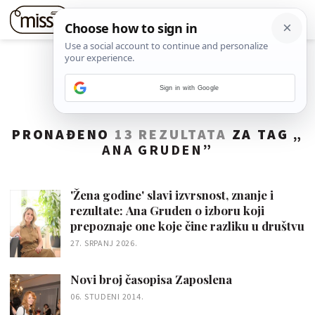
Sign in with Google
PRONAĐENO
13 REZULTATA
ZA TAG „
ANA GRUDEN
”
'Žena godine' slavi izvrsnost, znanje i
rezultate: Ana Gruden o izboru koji
prepoznaje one koje čine razliku u društvu
27. SRPANJ 2026.
Novi broj časopisa Zaposlena
06. STUDENI 2014.