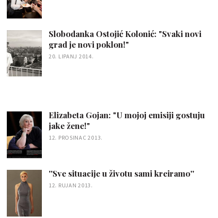
Slobodanka Ostojić Kolonić: "Svaki novi
grad je novi poklon!"
20. LIPANJ 2014.
Elizabeta Gojan: "U mojoj emisiji gostuju
jake žene!"
12. PROSINAC 2013.
''Sve situacije u životu sami kreiramo''
12. RUJAN 2013.