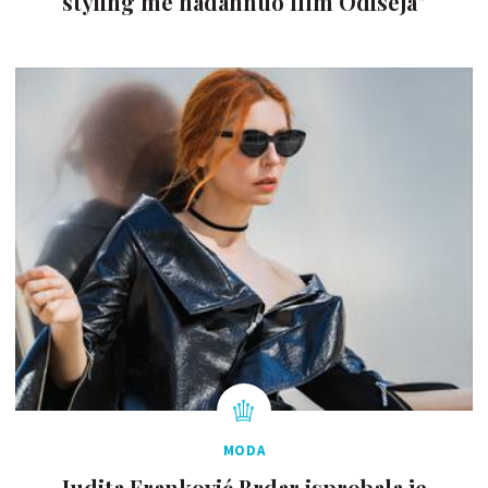
styling me nadahnuo film Odiseja"
MODA
Judita Franković Brdar isprobala je