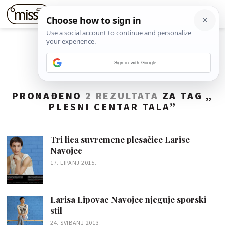
Sign in with Google
PRONAĐENO
2 REZULTATA
ZA TAG „
PLESNI CENTAR TALA
”
Tri lica suvremene plesačice Larise
Navojec
17. LIPANJ 2015.
Larisa Lipovac Navojec njeguje sporski
stil
24. SVIBANJ 2013.