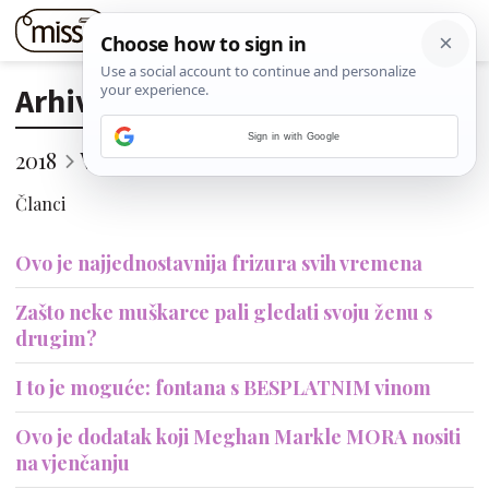
Arhiva
Sign in with Google
2018
Veljača
20. (Utorak)
Članci
Ovo je najjednostavnija frizura svih vremena
Zašto neke muškarce pali gledati svoju ženu s
drugim?
I to je moguće: fontana s BESPLATNIM vinom
Ovo je dodatak koji Meghan Markle MORA nositi
na vjenčanju