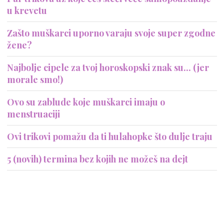
u krevetu
Zašto muškarci uporno varaju svoje super zgodne
žene?
Najbolje cipele za tvoj horoskopski znak su... (jer
morale smo!)
Ovo su zablude koje muškarci imaju o
menstruaciji
Ovi trikovi pomažu da ti hulahopke što dulje traju
5 (novih) termina bez kojih ne možeš na dejt