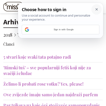
Arhiva
Sign in with Google
2018
Veljača
11. (Nedjelja)
Članci
5 stvari koje svaki tata potajno radi
'Rimski tuš' – sve popularniji fetiš koji nije za
svačiji želudac
Želimo li probati rose votku? Yes, please!
Ove zvijezde imaju samo jedan najdraži parfem
Par trikova uz koje ćeš steći veće samopouzdanje