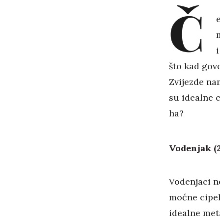
Č
što kad gov
Zvijezde na
su idealne c
ha?
Vodenjak (20
Vodenjaci n
moćne cipele
idealne meta