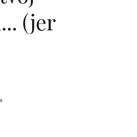
.. (jer
a