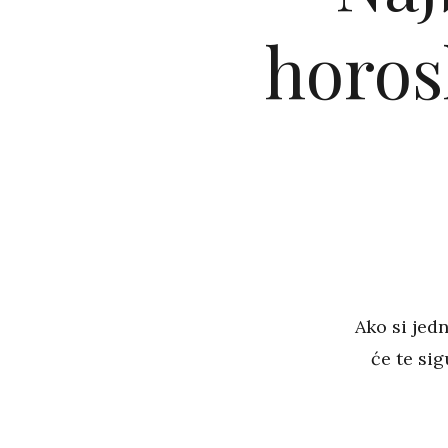
horosk
Ako si jed
će te sig