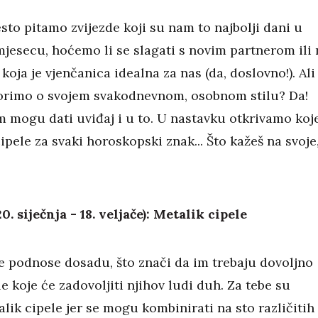
esto pitamo zvijezde koji su nam to najbolji dani u
mjesecu, hoćemo li se slagati s novim partnerom ili 
i koja je vjenčanica idealna za nas (da, doslovno!). Ali
orimo o svojem svakodnevnom, osobnom stilu? Da!
m mogu dati uviđaj i u to. U nastavku otkrivamo koj
ipele za svaki horoskopski znak... Što kažeš na svoje
. siječnja - 18. veljače): Metalik cipele
e podnose dosadu, što znači da im trebaju dovoljno
 koje će zadovoljiti njihov ludi duh. Za tebe su
lik cipele jer se mogu kombinirati na sto različitih