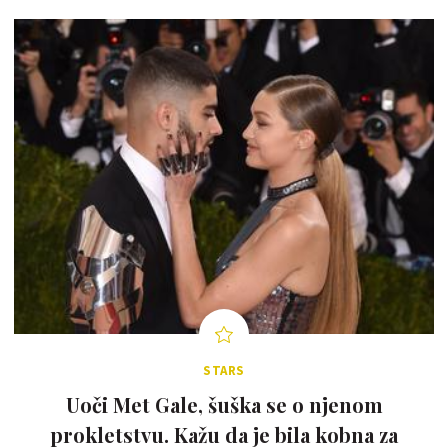
STARS
Uoči Met Gale, šuška se o njenom
prokletstvu. Kažu da je bila kobna za