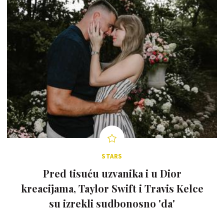
STARS
Pred tisuću uzvanika i u Dior
kreacijama, Taylor Swift i Travis Kelce
su izrekli sudbonosno 'da'