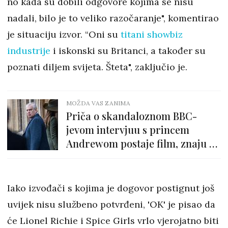
no kada su dobili odgovore kojima se nisu
nadali, bilo je to veliko razočaranje", komentirao
je situaciju izvor. “Oni su
titani showbiz
industrije
i iskonski su Britanci, a također su
poznati diljem svijeta. Šteta", zaključio je.
MOŽDA VAS ZANIMA
Priča o skandaloznom BBC-
jevom intervjuu s princem
Andrewom postaje film, znaju se
i glumci
Iako izvođači s kojima je dogovor postignut još
uvijek nisu službeno potvrđeni, 'OK' je pisao da
će Lionel Richie i Spice Girls vrlo vjerojatno biti