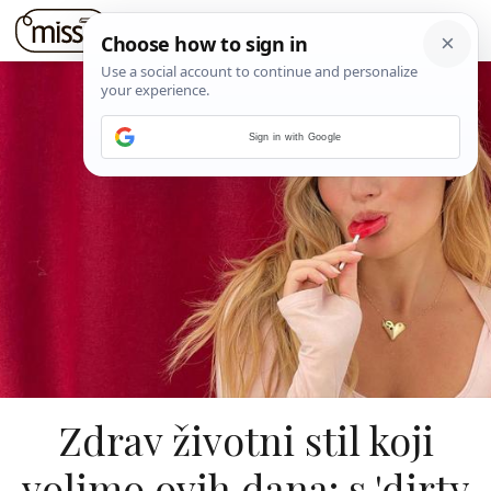
Sign in with Google
Zdrav životni stil koji
volimo ovih dana: s 'dirty