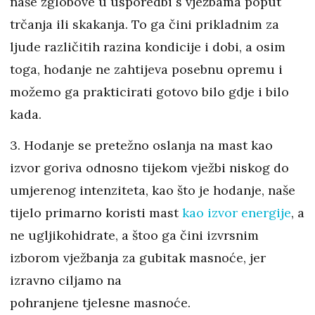
naše zglobove u usporedbi s vježbama poput
trčanja ili skakanja. To ga čini prikladnim za
ljude različitih razina kondicije i dobi, a osim
toga, hodanje ne zahtijeva posebnu opremu i
možemo ga prakticirati gotovo bilo gdje i bilo
kada.
3. Hodanje se pretežno oslanja na mast kao
izvor goriva odnosno tijekom vježbi niskog do
umjerenog intenziteta, kao što je hodanje, naše
tijelo primarno koristi mast
kao izvor energije
, a
ne ugljikohidrate, a štoo ga čini izvrsnim
izborom vježbanja za gubitak masnoće, jer
izravno ciljamo na
pohranjene tjelesne masnoće.