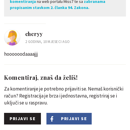
komentiranja
na web portalu Miss7 te sa
zabranama
propisanim stavkom 2. članka 94. Zakona.
cheryy
2 GODINA, 10 MJESECI AGO
hoooooodaaaajjj
Komentiraj, znaš da želiš!
Za komentiranje je potrebno prijaviti se. Nemaš korisnički
račun? Registracija je brza i jednostavna, registriraj se i
uključi se u raspravu.
PRIJAVI SE
PRIJAVI SE