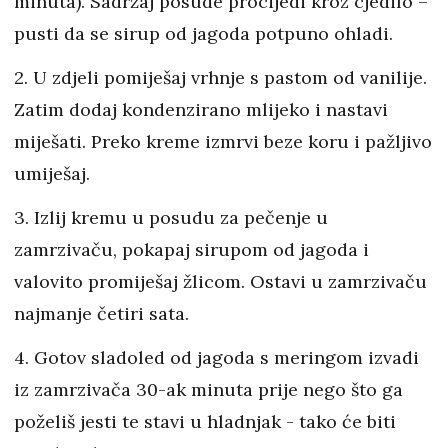
minuta). Sadržaj posude procijedi kroz cjedilo –
pusti da se sirup od jagoda potpuno ohladi.
2. U zdjeli pomiješaj vrhnje s pastom od vanilije.
Zatim dodaj kondenzirano mlijeko i nastavi
miješati. Preko kreme izmrvi beze koru i pažljivo
umiješaj.
3. Izlij kremu u posudu za pečenje u
zamrzivaču, pokapaj sirupom od jagoda i
valovito promiješaj žlicom. Ostavi u zamrzivaču
najmanje četiri sata.
4. Gotov sladoled od jagoda s meringom izvadi
iz zamrzivača 30-ak minuta prije nego što ga
poželiš jesti te stavi u hladnjak - tako će biti