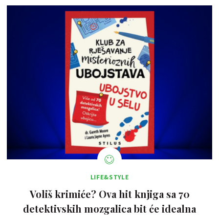
LIFE&STYLE
Voliš krimiće? Ova hit knjiga sa 70
detektivskih mozgalica bit će idealna