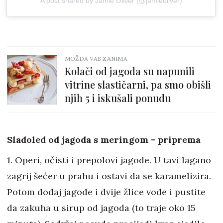
A post shared by Jamie Oliver (@jamieoliver)
MOŽDA VAS ZANIMA
Kolači od jagoda su napunili
vitrine slastičarni, pa smo obišli
njih 5 i iskušali ponudu
Sladoled od jagoda s meringom - priprema
1. Operi, očisti i prepolovi jagode. U tavi lagano
zagrij šećer u prahu i ostavi da se karamelizira.
Potom dodaj jagode i dvije žlice vode i pustite
da zakuha u sirup od jagoda (to traje oko 15