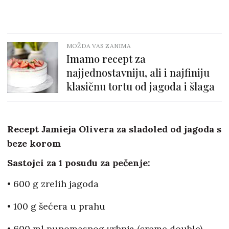
MOŽDA VAS ZANIMA
Imamo recept za
najjednostavniju, ali i najfiniju
klasičnu tortu od jagoda i šlaga
Recept Jamieja Olivera za sladoled od jagoda s
beze korom
Sastojci za 1 posudu za pečenje:
• 600 g zrelih jagoda
• 100 g šećera u prahu
• 600 ml punomasnog vrhnja (creme double)