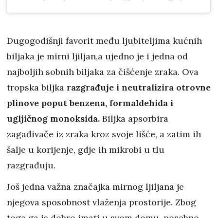
Dugogodišnji favorit među ljubiteljima kućnih
biljaka je mirni ljiljan,a ujedno je i jedna od
najboljih sobnih biljaka za čišćenje zraka. Ova
tropska biljka
razgrađuje i neutralizira otrovne
plinove poput benzena, formaldehida i
ugljičnog monoksida.
Biljka apsorbira
zagađivače iz zraka kroz svoje lišće, a zatim ih
šalje u korijenje, gdje ih mikrobi u tlu
razgrađuju.
Još jedna važna značajka mirnog ljiljana je
njegova sposobnost vlaženja prostorije. Zbog
toga ga je dobro imati u svom domu, posebno