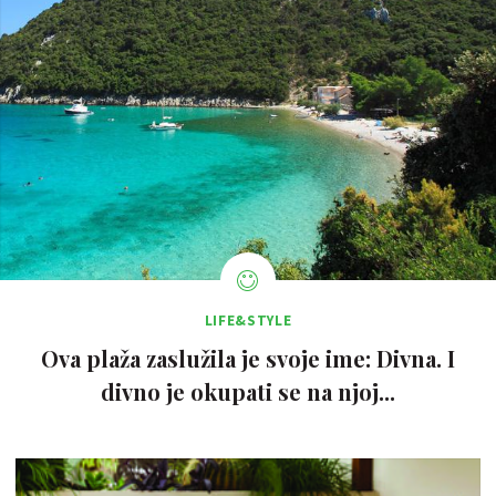
LIFE&STYLE
Ova plaža zaslužila je svoje ime: Divna. I
divno je okupati se na njoj...