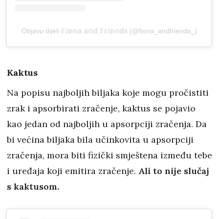
Objavu dijeli 𝔽𝕚𝕠𝕟𝕒 𝕒𝕟𝕕 𝔽𝕣𝕚𝕖𝕟𝕕𝕤 (@fiona_andfriends_)
Kaktus
Na popisu najboljih biljaka koje mogu pročistiti
zrak i apsorbirati zračenje, kaktus se pojavio
kao jedan od najboljih u apsorpciji zračenja. Da
bi većina biljaka bila učinkovita u apsorpciji
zračenja, mora biti fizički smještena između tebe
i uređaja koji emitira zračenje.
Ali to nije slučaj
s kaktusom.