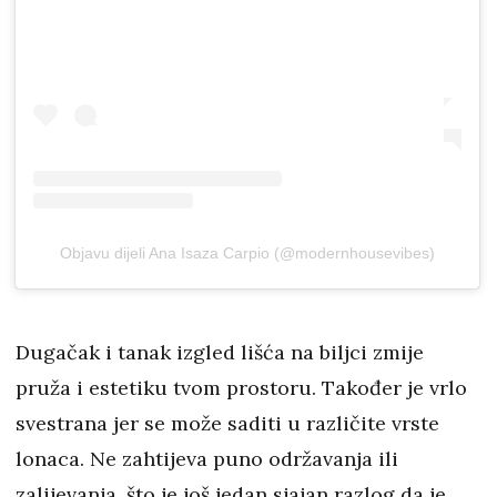
Objavu dijeli Ana Isaza Carpio (@modernhousevibes)
Dugačak i tanak izgled lišća na biljci zmije
pruža i estetiku tvom prostoru. Također je vrlo
svestrana jer se može saditi u različite vrste
lonaca. Ne zahtijeva puno održavanja ili
zalijevanja, što je još jedan sjajan razlog da je