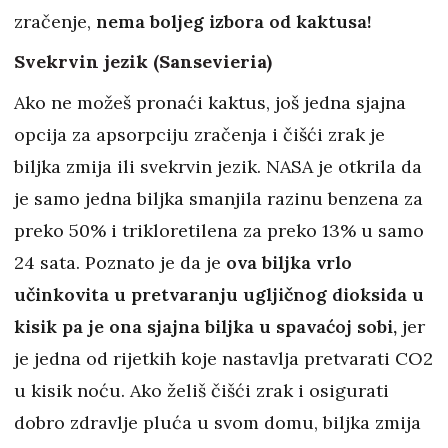
zračenje,
nema boljeg izbora od kaktusa!
Svekrvin jezik (Sansevieria)
Ako ne možeš pronaći kaktus, još jedna sjajna
opcija za apsorpciju zračenja i čišći zrak je
biljka zmija ili svekrvin jezik. NASA je otkrila da
je samo jedna biljka smanjila razinu benzena za
preko 50% i trikloretilena za preko 13% u samo
24 sata. Poznato je da je
ova biljka vrlo
učinkovita u pretvaranju ugljičnog dioksida u
kisik pa je ona sjajna biljka u spavaćoj sobi,
jer
je jedna od rijetkih koje nastavlja pretvarati CO2
u kisik noću. Ako želiš čišći zrak i osigurati
dobro zdravlje pluća u svom domu, biljka zmija