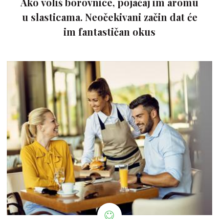
Ako voliš borovnice, pojačaj im aromu
u slasticama. Neočekivani začin dat će
im fantastičan okus