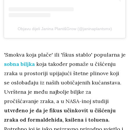
Objavu dijeli Janina Plant&Grow (@janinaplantsmx)
'Smokva koja plače' ili 'fikus stablo' popularna je
sobna biljka
koja također pomaže u čišćenju
zraka u prostoriji upijajući štetne plinove koji
se oslobađaju iz naših uobičajenih kućanstava.
Uvrštena je među najbolje biljke za
pročišćavanje zraka, a u NASA-inoj studiji
utvrđeno je da je fikus učinkovit u čišćenju
zraka od formaldehida, ksilena i toluena.
Potrebno joj je jako neizravno prirodno svjetlo i