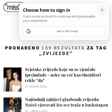
Sign in with Google
PRONAĐENO
159 REZULTATA
ZA TAG
„
ZVIJEZDE
”
Svjetske zvijezde koje su se vjenčale
(pre)mlade - neke su već kao tinejdžeri
rekle "da"
27. RUJAN 2025.
Najčudniji zahtjevi glazbenih zvijezda:
Nećeš vjerovati što sve traže u backstageu
21. LIPANJ 2025.