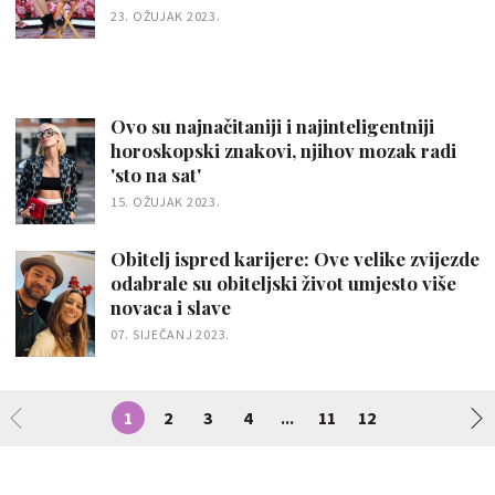
23. OŽUJAK 2023.
Ovo su najnačitaniji i najinteligentniji
horoskopski znakovi, njihov mozak radi
'sto na sat'
15. OŽUJAK 2023.
Obitelj ispred karijere: Ove velike zvijezde
odabrale su obiteljski život umjesto više
novaca i slave
07. SIJEČANJ 2023.
1
2
3
4
11
12
...