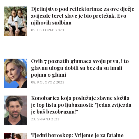
Djetinjstvo pod reflektorima: za ove dječje
zvijezde teret slave je bio pretežak. Evo
njihovih sudbina
05. LISTOPAD 2023.
Ovih 7 poznatih glumaca svoju prvu, i to
glavnu ulogu dobili su bez da su imali
pojma o glumi
08. KOLOVOZ 2023.
Konobarica koja poslužuje slavne složila
je top listu po ljubaznosti: "Jedna zvijezda
je baš bezobrazna!"
23. SRPANJ 2023.
Tjedni horoskop: Vrijeme je za fatalne