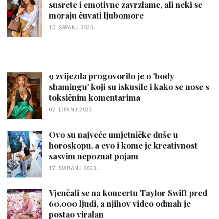
susrete i emotivne zavrzlame, ali neki se
moraju čuvati ljubomore
10. SRPANJ 2023.
9 zvijezda progovorilo je o 'body
shamingu' koji su iskusile i kako se nose s
toksičnim komentarima
02. LIPANJ 2023.
Ovo su najveće umjetničke duše u
horoskopu, a evo i kome je kreativnost
sasvim nepoznat pojam
17. SVIBANJ 2023.
Vjenčali se na koncertu Taylor Swift pred
60.000 ljudi, a njihov video odmah je
postao viralan