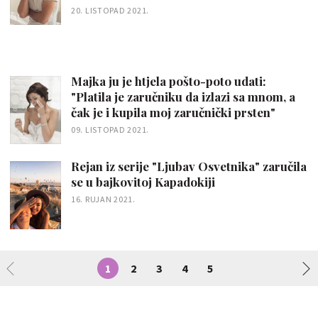
20. LISTOPAD 2021.
Majka ju je htjela pošto-poto udati:
"Platila je zaručniku da izlazi sa mnom, a
čak je i kupila moj zaručnički prsten"
09. LISTOPAD 2021.
Rejan iz serije "Ljubav Osvetnika" zaručila
se u bajkovitoj Kapadokiji
16. RUJAN 2021.
1
2
3
4
5