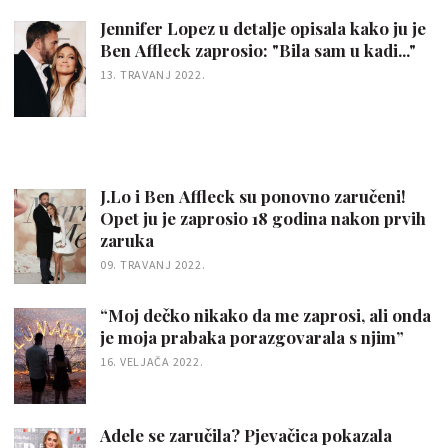
Jennifer Lopez u detalje opisala kako ju je
Ben Affleck zaprosio: "Bila sam u kadi..."
13. TRAVANJ 2022.
J.Lo i Ben Affleck su ponovno zaručeni!
Opet ju je zaprosio 18 godina nakon prvih
zaruka
09. TRAVANJ 2022.
“Moj dečko nikako da me zaprosi, ali onda
je moja prabaka porazgovarala s njim”
16. VELJAČA 2022.
Adele se zaručila? Pjevačica pokazala