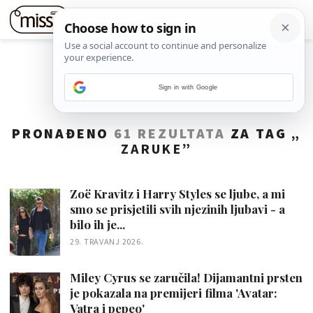
Sign in with Google
PRONAĐENO
61 REZULTATA
ZA TAG „
ZARUKE
”
Zoë Kravitz i Harry Styles se ljube, a mi
smo se prisjetili svih njezinih ljubavi - a
bilo ih je...
29. TRAVANJ 2026.
Miley Cyrus se zaručila! Dijamantni prsten
je pokazala na premijeri filma 'Avatar:
Vatra i pepeo'