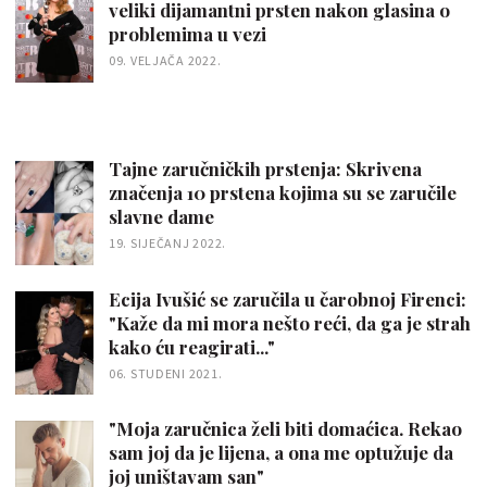
veliki dijamantni prsten nakon glasina o
problemima u vezi
09. VELJAČA 2022.
Tajne zaručničkih prstenja: Skrivena
značenja 10 prstena kojima su se zaručile
slavne dame
19. SIJEČANJ 2022.
Ecija Ivušić se zaručila u čarobnoj Firenci:
"Kaže da mi mora nešto reći, da ga je strah
kako ću reagirati..."
06. STUDENI 2021.
"Moja zaručnica želi biti domaćica. Rekao
sam joj da je lijena, a ona me optužuje da
joj uništavam san"