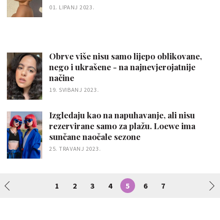
01. LIPANJ 2023.
Obrve više nisu samo lijepo oblikovane,
nego i ukrašene - na najnevjerojatnije
načine
19. SVIBANJ 2023.
Izgledaju kao na napuhavanje, ali nisu
rezervirane samo za plažu. Loewe ima
sunčane naočale sezone
25. TRAVANJ 2023.
1
2
3
4
5
6
7