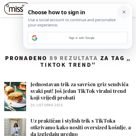
Sign in with Google
PRONAĐENO
89 REZULTATA
ZA TAG „
TIKTOK TREND
”
Jednostavan trik za savršen griz sendviča
svaki put! Još jedan TikTok viralni trend
koji vrijedi probati
20. LISTOPAD 2023.
Uz praktičan i stylish trik s TikToka
otkrivamo kako nositi oversized košulje, a
da izgledaju uredno