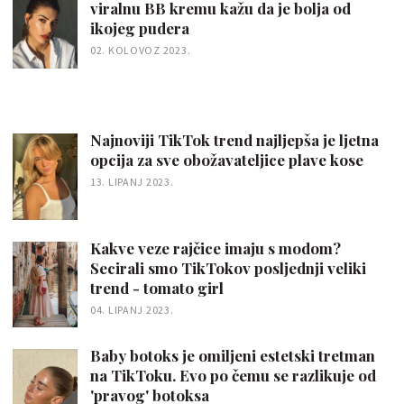
viralnu BB kremu kažu da je bolja od
ikojeg pudera
02. KOLOVOZ 2023.
Najnoviji TikTok trend najljepša je ljetna
opcija za sve obožavateljice plave kose
13. LIPANJ 2023.
Kakve veze rajčice imaju s modom?
Secirali smo TikTokov posljednji veliki
trend - tomato girl
04. LIPANJ 2023.
Baby botoks je omiljeni estetski tretman
na TikToku. Evo po čemu se razlikuje od
'pravog' botoksa