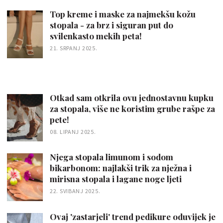
Top kreme i maske za najmekšu kožu
stopala - za brz i siguran put do
svilenkasto mekih peta!
21. SRPANJ 2025.
Otkad sam otkrila ovu jednostavnu kupku
za stopala, više ne koristim grube rašpe za
pete!
08. LIPANJ 2025.
Njega stopala limunom i sodom
bikarbonom: najlakši trik za nježna i
mirisna stopala i lagane noge ljeti
22. SVIBANJ 2025.
Ovaj 'zastarjeli' trend pedikure oduvijek je