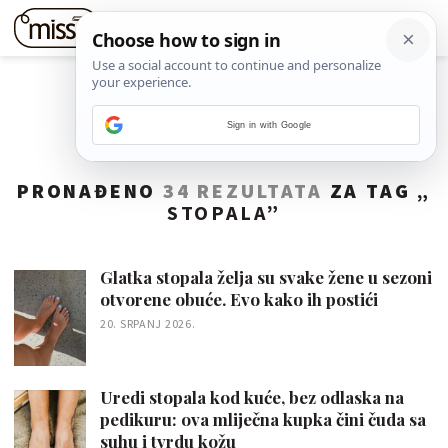
Sign in with Google
PRONAĐENO
34 REZULTATA
ZA TAG „
STOPALA
”
Glatka stopala želja su svake žene u sezoni
otvorene obuće. Evo kako ih postići
20. SRPANJ 2026.
Uredi stopala kod kuće, bez odlaska na
pedikuru: ova mliječna kupka čini čuda sa
suhu i tvrdu kožu