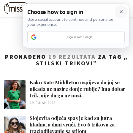
Sign in with Google
PRONAĐENO
19 REZULTATA
ZA TAG „
STILSKI TRIKOVI
”
Kako Kate Middleton uspijeva da joj se
nikada ne nazire donje rublje? Ima dobar
trik, nije da ga ne nosi...
29. RUJAN 2022.
Slojevita odjeća spas je kad su jutra
hladna, a dani vrući. Evo 6 trikova za
(raz)odijevanje sa stilom