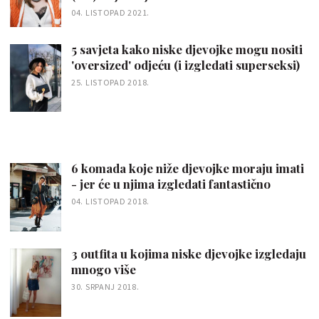
04. LISTOPAD 2021.
5 savjeta kako niske djevojke mogu nositi
'oversized' odjeću (i izgledati superseksi)
25. LISTOPAD 2018.
6 komada koje niže djevojke moraju imati
- jer će u njima izgledati fantastično
04. LISTOPAD 2018.
3 outfita u kojima niske djevojke izgledaju
mnogo više
30. SRPANJ 2018.