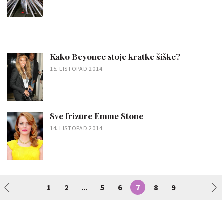
Kako Beyonce stoje kratke šiške?
15. LISTOPAD 2014.
Sve frizure Emme Stone
14. LISTOPAD 2014.
1
2
5
6
7
8
9
...