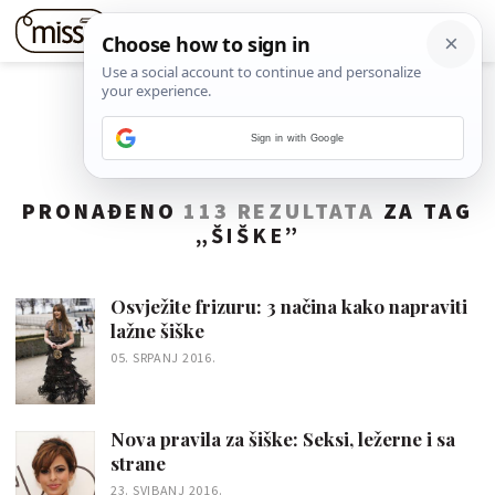
Sign in with Google
PRONAĐENO
113 REZULTATA
ZA TAG
„
ŠIŠKE
”
Osvježite frizuru: 3 načina kako napraviti
lažne šiške
05. SRPANJ 2016.
Nova pravila za šiške: Seksi, ležerne i sa
strane
23. SVIBANJ 2016.