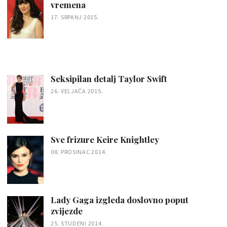
vremena
17. SRPANJ 2015.
Seksipilan detalj Taylor Swift
26. VELJAČA 2015.
Sve frizure Keire Knightley
08. PROSINAC 2014.
Lady Gaga izgleda doslovno poput
zvijezde
25. STUDENI 2014.