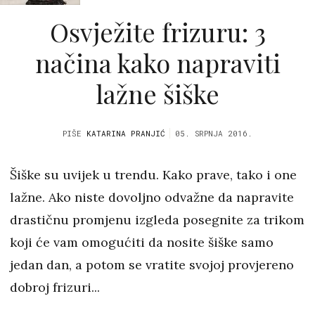
Osvježite frizuru: 3
načina kako napraviti
lažne šiške
PIŠE
KATARINA PRANJIĆ
05. SRPNJA 2016.
Šiške su uvijek u trendu. Kako prave, tako i one
lažne. Ako niste dovoljno odvažne da napravite
drastičnu promjenu izgleda posegnite za trikom
koji će vam omogućiti da nosite šiške samo
jedan dan, a potom se vratite svojoj provjereno
dobroj frizuri...