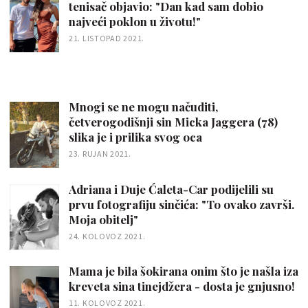
tenisač objavio: "Dan kad sam dobio
najveći poklon u životu!"
21. LISTOPAD 2021.
Mnogi se ne mogu načuditi,
četverogodišnji sin Micka Jaggera (78)
slika je i prilika svog oca
23. RUJAN 2021.
Adriana i Duje Ćaleta-Car podijelili su
prvu fotografiju sinčića: "To ovako završi.
Moja obitelj"
24. KOLOVOZ 2021.
Mama je bila šokirana onim što je našla iza
kreveta sina tinejdžera - dosta je gnjusno!
11. KOLOVOZ 2021.