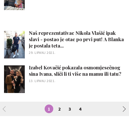
Naš reprezentativac Nikola Vlašić ipak
slavi - postao je otac po prvi put! A Blanka
je postala teta...
29. LIPANJ 2021.
Izabel Kovačić pokazala osmomjesečnog
sina Ivana, sliči li ti više na mamu ili tatu?
13. LIPANJ 2021.
1
2
3
4