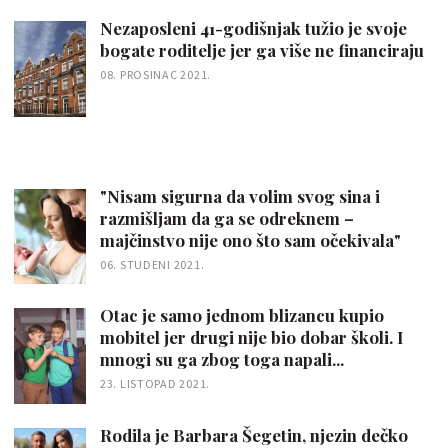
Nezaposleni 41-godišnjak tužio je svoje
bogate roditelje jer ga više ne financiraju
08. PROSINAC 2021.
"Nisam sigurna da volim svog sina i
razmišljam da ga se odreknem –
majčinstvo nije ono što sam očekivala"
06. STUDENI 2021.
Otac je samo jednom blizancu kupio
mobitel jer drugi nije bio dobar školi. I
mnogi su ga zbog toga napali...
23. LISTOPAD 2021.
Rodila je Barbara Šegetin, njezin dečko