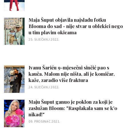
Maja Šuput objavila najslađu fotku
Blooma do sad - nije stvar u oblekici nego
u tim plavim okicama
25. SIJEČANJ 2022.
Ivanu Šariću 9-mjesečni sinčić pao s
kauča. Malom nije ništa, ali je komičar,
kaže, zaradio više fraktura
24. SIJEČANJ 2022.
Maju Šuput ganuo je poklon za koji je
zaslužan Bloom: "Rasplakala sam se k'o
nikad!"
09. PROSINAC 2021.