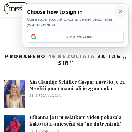
Sign in with Google
PRONAĐENO
46 REZULTATA
ZA TAG „
SIN
”
Sin Claudije Schiffer Caspar navršio je 21.
Ne sliči puno mami, ali je zgoooodan
31. SIJEČANJ 2024.
Rihanna je u preslatkom videu pokazala
kako joj 11-mjesečni sin "ne da trenirati"
03. TRAVANJ 2023.