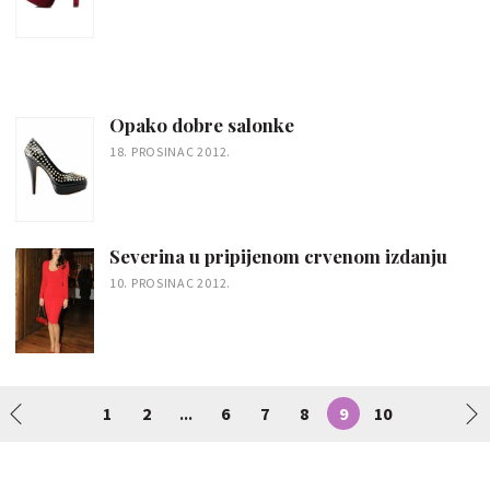
Opako dobre salonke
18. PROSINAC 2012.
Severina u pripijenom crvenom izdanju
10. PROSINAC 2012.
1
2
6
7
8
9
10
...