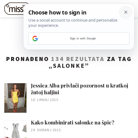
Sign in with Google
PRONAĐENO
134 REZULTATA
ZA TAG
„
SALONKE
”
Jessica Alba privlači pozornost u kratkoj
žutoj haljini
10. LIPANJ 2013.
Kako kombinirati salonke na špic?
29. SVIBANJ 2013.