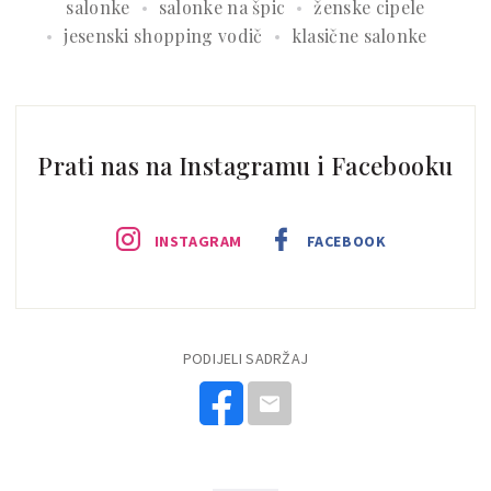
salonke
salonke na špic
ženske cipele
jesenski shopping vodič
klasične salonke
Prati nas na Instagramu i Facebooku
INSTAGRAM
FACEBOOK
PODIJELI SADRŽAJ