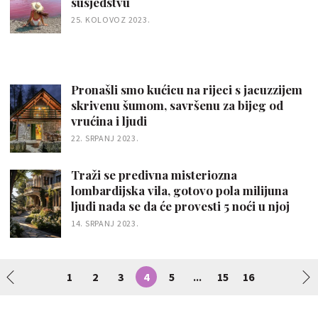
susjedstvu
25. KOLOVOZ 2023.
Pronašli smo kućicu na rijeci s jacuzzijem
skrivenu šumom, savršenu za bijeg od
vrućina i ljudi
22. SRPANJ 2023.
Traži se predivna misteriozna
lombardijska vila, gotovo pola milijuna
ljudi nada se da će provesti 5 noći u njoj
14. SRPANJ 2023.
1
2
3
4
5
15
16
...