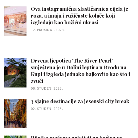
Ova instagramična slastičarnica cijela je
roza, a imaju i ružičaste kolače koji
izgledaju kao božićni ukrasi
12. PROSINAC 2023.
Drvena ljepotica 'The River Pearl'
smještena je u Dolini leptira u Brodu na
Kupi i izgleda jednako bajkovito kao što i
zvuči
09. STUDENI 2023.
3 sjajne destinacije za jesenski city break
02. STUDENI 2023.
Rijetko možemo naletjeti na kućicu na