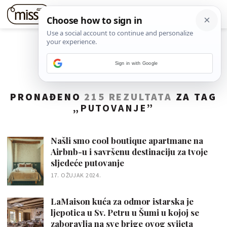
Sign in with Google
PRONAĐENO
215 REZULTATA
ZA TAG
„
PUTOVANJE
”
Našli smo cool boutique apartmane na
Airbnb-u i savršenu destinaciju za tvoje
sljedeće putovanje
17. OŽUJAK 2024.
LaMaison kuća za odmor istarska je
ljepotica u Sv. Petru u Šumi u kojoj se
zaboravlja na sve brige ovog svijeta