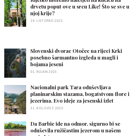
drvetu poput ove u srcu Like! Što se sve u
njoj krije?
19. LISTOPAD 2023.
Slovenski dvorac Otočec na rijeci Krki
posebno šarmantno izgleda u magli i
bojama jeseni
01. RUJAN 2023.
Nacionalni park Tara oduševljava
planinarskim stazama, bogatstvom flore i
jezerima. Evo ideje za jesenski izlet
31. KOLOVOZ 2023.
Da Barbie ide na odmor, sigurno bi se
oduševila ružičastim jezerom u našem