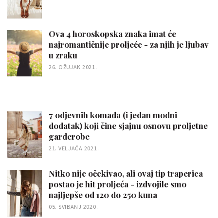
Ova 4 horoskopska znaka imat će
najromantičnije proljeće - za njih je ljubav
u zraku
26. OŽUJAK 2021.
7 odjevnih komada (i jedan modni
dodatak) koji čine sjajnu osnovu proljetne
garderobe
21. VELJAČA 2021.
Nitko nije očekivao, ali ovaj tip traperica
postao je hit proljeća - izdvojile smo
najljepše od 120 do 250 kuna
05. SVIBANJ 2020.