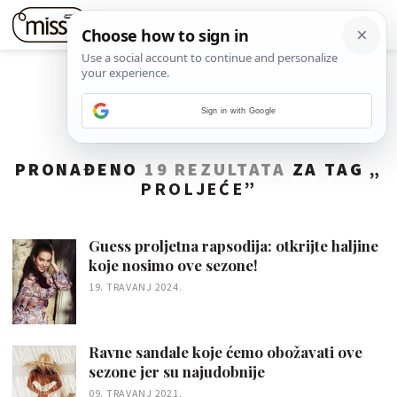
Sign in with Google
PRONAĐENO
19 REZULTATA
ZA TAG „
PROLJEĆE
”
Guess proljetna rapsodija: otkrijte haljine
koje nosimo ove sezone!
19. TRAVANJ 2024.
Ravne sandale koje ćemo obožavati ove
sezone jer su najudobnije
09. TRAVANJ 2021.