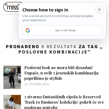
Sign in with Google
PRONAĐENO
8 REZULTATA
ZA TAG „
POSLOVNE KOMBINACIJE
”
Poslovni look ne mora biti dosadan!
Dapače, u ovih 5 jesenskih kombinacija
poprilično je stylish
12. STUDENI 2025.
5 stvarno fantastičnih cipela iz Reserved
'Back to Business' kolekcije: pokrit će sve
poslovne potrebe