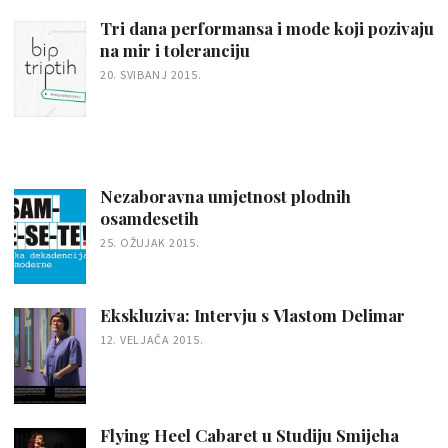
Tri dana performansa i mode koji pozivaju
na mir i toleranciju
20. SVIBANJ 2015.
Nezaboravna umjetnost plodnih
osamdesetih
25. OŽUJAK 2015.
Ekskluziva: Intervju s Vlastom Delimar
12. VELJAČA 2015.
Flying Heel Cabaret u Studiju Smijeha