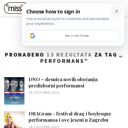
Sign in with Google
PRONAĐENO
13 REZULTATA
ZA TAG „
PERFORMANS
”
DNO – desnica novih obećanja:
predizborni performansi
14. LISTOPAD 2015.
DRAGram - festival drag i boylesque
performansa i ove jeseni u Zagrebu
14. LISTOPAD 2015.