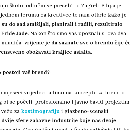
nju školu, odlučio se preseliti u Zagreb. Filipa je
jednom forumu za kreativce te nam otkrio
kako je
su do sad smišljali, planirali i radili, rezultiralo
Fride Jade.
Nakon što smo vas upoznali s ova dva
 mladića,
vrijeme je da saznate sve o brendu čije ć
venstveno obožavati kraljice asfalta.
 postoji vaš brend?
o mjeseci vrijedno radimo na konceptu za brend u
 bi se počeli profesionalno i javno baviti projektim
o vežu za
kostimografiju
i glazbeno-scenski
dvije sfere zabavne industrije koje nas dvoje
eresiraju.
Ovogodišnji upad u finale natječaja Lift by