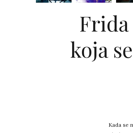
Frida
koja s
Kada se n