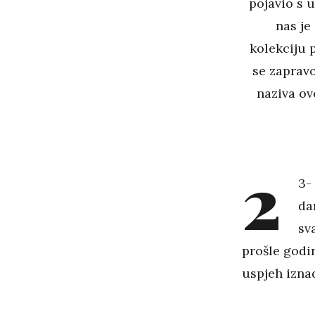
pojavio s 
nas je
kolekciju 
se zapravo
naziva ov
2
3-
da
sv
prošle godi
uspjeh iznad