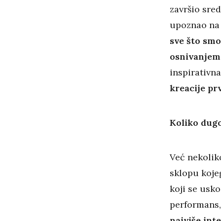
završio sred
upoznao na 
sve što smo 
osnivanjem 
inspirativna
kreacije pr
Koliko dugo
Već nekolik
sklopu kojeg
koji se usk
performans,
najviše int