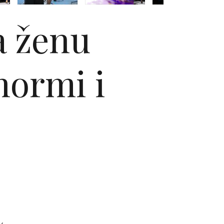
a ženu
normi i