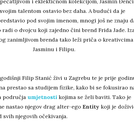
upečatljivom i eklektičnom kolekcijom, Jasmin Đenč
 svojim talentom ostavio bez daha. A budući da je
predstavio pod svojim imenom, mnogi još ne znaju d
 radi o dvojcu koji zajedno čini brend Frida Jade. Iz
og zanimljivom brenda tako leži priča o kreativcima
Jasminu i Filipu.
 godišnji Filip Stanić živi u Zagrebu te je prije godin
na prestao sa studijem fizike, kako bi se fokusirao n
a područja
umjetnosti
kojima se želi baviti. Tako je
ne nastao njegov drag alter-ego
Entity
koji je doživ
 svih njegovih očekivanja.