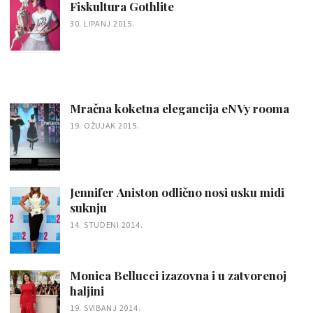
Fiskultura Gothlite
30. LIPANJ 2015.
Mračna koketna elegancija eNVy rooma
19. OŽUJAK 2015.
Jennifer Aniston odlično nosi usku midi
suknju
14. STUDENI 2014.
Monica Bellucci izazovna i u zatvorenoj
haljini
19. SVIBANJ 2014.