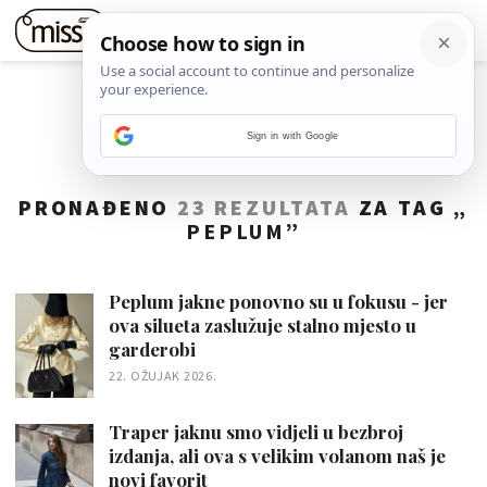
Sign in with Google
PRONAĐENO
23 REZULTATA
ZA TAG „
PEPLUM
”
Peplum jakne ponovno su u fokusu - jer
ova silueta zaslužuje stalno mjesto u
garderobi
22. OŽUJAK 2026.
Traper jaknu smo vidjeli u bezbroj
izdanja, ali ova s velikim volanom naš je
novi favorit