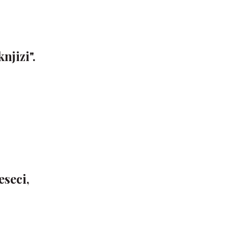
njizi".
eseci,