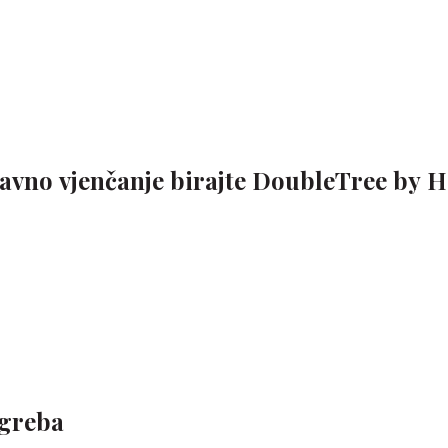
avno vjenčanje birajte DoubleTree by H
agreba