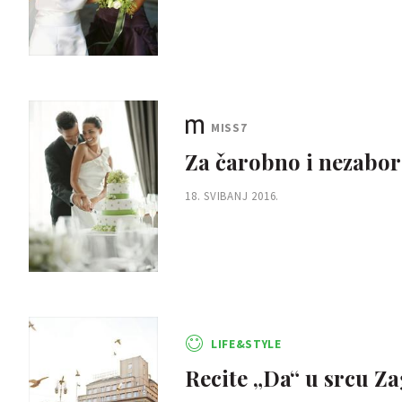
MISS7
Za čarobno i nezabor
18. SVIBANJ 2016.
LIFE&STYLE
Recite „Da“ u srcu Z