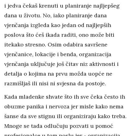
i jedva čekaš krenuti u planiranje najljepšeg
dana u životu. No, iako planiranje dana
vjenčanja izgleda kao jedan od najljepših
poslova što ćeš ikada raditi, ono može biti
itekako stresno. Osim odabira savršene
vjenčanice, lokacije i benda, organizacija
vjenčanja uključuje još čitav niz aktivnosti i
detalja o kojima na prvu možda uopće ne
razmišljaš ili nisi ni svjesna da postoje.
Kada mladenke shvate što ih sve čeka često ih
obuzme panika i nervoza jer misle kako nema
šanse da sve stignu ili organiziraju kako treba.
Mnoge se tada odlučuju pozvati u pomoć
profesionalce u tom poslu jer - organizacija