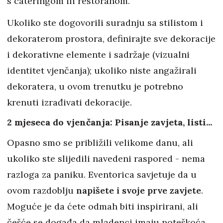
s cateringom ili restoranom.
Ukoliko ste dogovorili suradnju sa stilistom i
dekoraterom prostora, definirajte sve dekoracije
i dekorativne elemente i sadržaje (vizualni
identitet vjenčanja); ukoliko niste angažirali
dekoratera, u ovom trenutku je potrebno
krenuti izrađivati dekoracije.
2 mjeseca do vjenčanja: Pisanje zavjeta, listi...
Opasno smo se približili velikome danu, ali
ukoliko ste slijedili navedeni raspored - nema
razloga za paniku. Eventorica savjetuje da u
ovom razdoblju
napišete i svoje prve zavjete
.
Moguće je da ćete odmah biti inspirirani, ali
češće se događa da mladenci imaju poteškoća