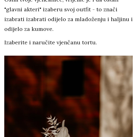
"glavni akteri" izaberu svoj outfit - to znači
izabrati izabrati odijelo za mladoženju i haljinu i
odijelo za kumove.
Izaberite i naručite vjenčanu tortu.