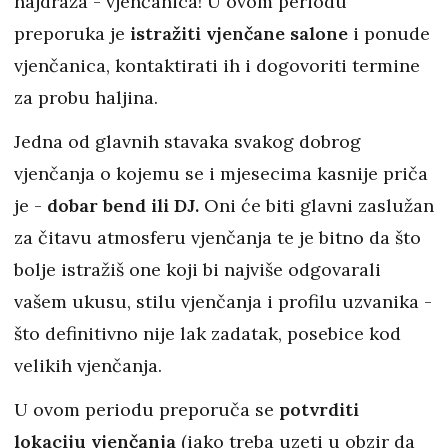
najdraža - vjenčanica! U ovom periodu
preporuka je
istražiti vjenčane salone
i ponude
vjenčanica, kontaktirati ih i dogovoriti termine
za probu haljina.
Jedna od glavnih stavaka svakog dobrog
vjenčanja o kojemu se i mjesecima kasnije priča
je -
dobar bend ili DJ.
Oni će biti glavni zaslužan
za čitavu atmosferu vjenčanja te je bitno da što
bolje istražiš one koji bi najviše odgovarali
vašem ukusu, stilu vjenčanja i profilu uzvanika -
što definitivno nije lak zadatak, posebice kod
velikih vjenčanja.
U ovom periodu preporuča se
potvrditi
lokaciju vjenčanja
(iako treba uzeti u obzir da