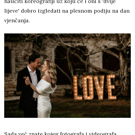
naučiti koreografiji uz koju će i oni s 'dvije
lijeve' dobro izgledati na plesnom podiju na dan
vjenčanja.
Sada već znate kojeg fotografa i videografa