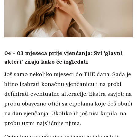
04 - 03 mjeseca prije vjenčanja: Svi 'glavni
akteri' znaju kako će izgledati
Još samo nekoliko mjeseci do THE dana. Sada je
bitno izabrati konačnu vjenčanicu i na probi
definirati eventualne alteracije. Ekstra savjet: na
probu obavezno otići sa cipelama koje ćeš obući
na dan vjenčanja. Ukoliko ih još nisi kupila, na
probu uzmi najsličnije njima.
Osim tvoje vjenčanice, vrijeme je i da ostali