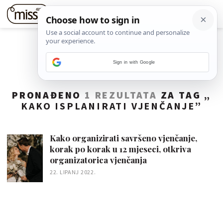
Sign in with Google
PRONAĐENO
1 REZULTATA
ZA TAG „
KAKO ISPLANIRATI VJENČANJE
”
Kako organizirati savršeno vjenčanje,
korak po korak u 12 mjeseci, otkriva
organizatorica vjenčanja
22. LIPANJ 2022.