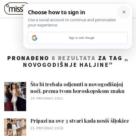
Sign in with Google
PRONAĐENO
8 REZULTATA
ZA TAG „
NOVOGODIŠNJE HALJINE
”
Što bi trebala odjenuti u novogodišnjoj
noći, prema tvom horoskopskom znaku
29. PROSINAC 2021.
Pripazi na ove 3 stvari kada nosiš šljokice
25. PROSINAC 2018.