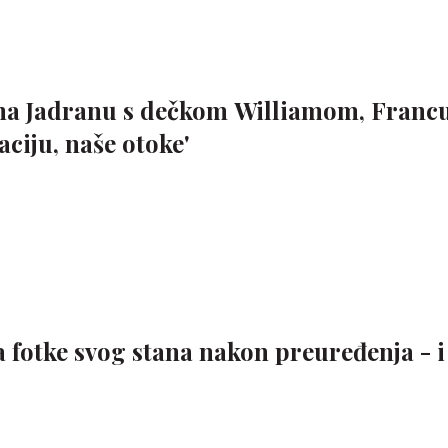
e na Jadranu s dečkom Williamom, Franc
aciju, naše otoke'
a fotke svog stana nakon preuređenja - i