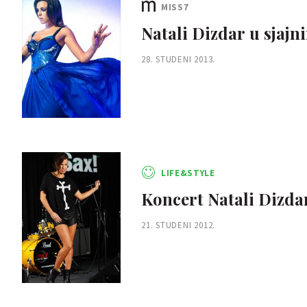
MISS7
Natali Dizdar u sjaj
28. STUDENI 2013.
LIFE&STYLE
Koncert Natali Dizda
21. STUDENI 2012.