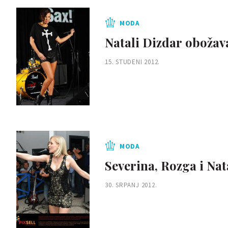
MODA
Natali Dizdar obožava
15. STUDENI 2012.
MODA
Severina, Rozga i Nata
30. SRPANJ 2012.