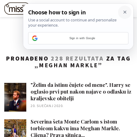
Sign in with Google
PRONAĐENO
228 REZULTATA
ZA TAG
„
MEGHAN MARKLE
”
"Želim da istinu čujete od mene". Harry se
oglasio prvi put nakon najave o odlasku iz
kraljevske obitelji
20. SIJEČANJ 2020.
Severina šeta Monte Carlom s istom
torbicom kakvu ima Meghan Markle.
Cijena? Prava sitnica...