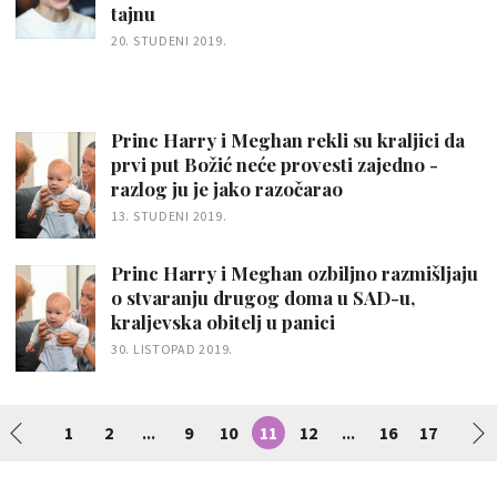
tajnu
20. STUDENI 2019.
Princ Harry i Meghan rekli su kraljici da
prvi put Božić neće provesti zajedno -
razlog ju je jako razočarao
13. STUDENI 2019.
Princ Harry i Meghan ozbiljno razmišljaju
o stvaranju drugog doma u SAD-u,
kraljevska obitelj u panici
30. LISTOPAD 2019.
1
2
9
10
11
12
16
17
...
...