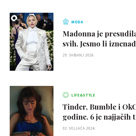
MODA
Madonna je presudila: 
svih. Jesmo li iznena
29. SVIBANJ 2026.
LIFE&STYLE
Tinder, Bumble i OkC
godine. 6 je najjačih 
02. VELJAČA 2024.