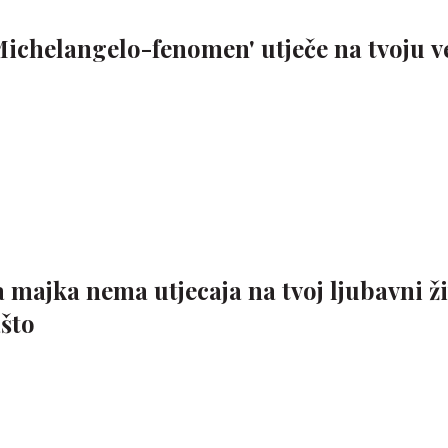
ichelangelo-fenomen' utječe na tvoju v
a majka nema utjecaja na tvoj ljubavni ži
ašto