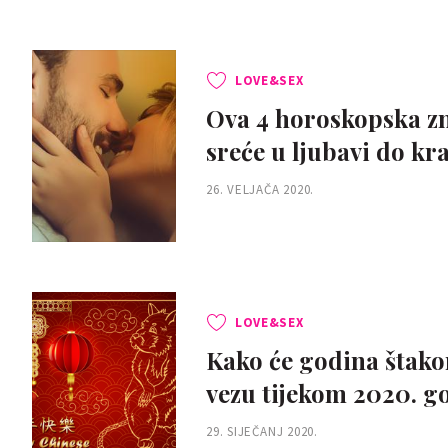
LOVE&SEX
Ova 4 horoskopska zna
sreće u ljubavi do kr
26. VELJAČA 2020.
LOVE&SEX
Kako će godina štako
vezu tijekom 2020. g
29. SIJEČANJ 2020.