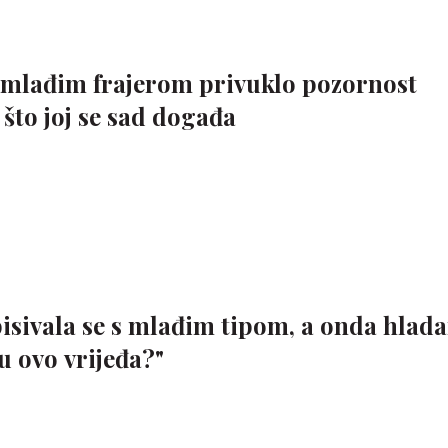
s mlađim frajerom privuklo pozornost
 što joj se sad događa
isivala se s mlađim tipom, a onda hlada
ju ovo vrijeđa?"