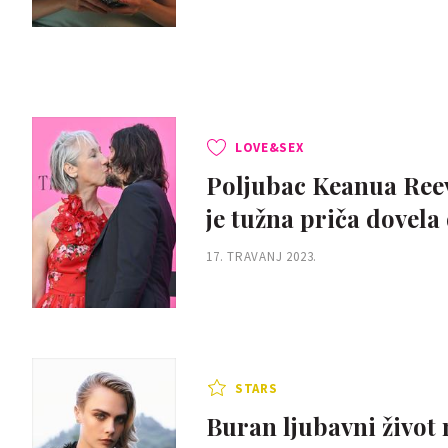
LOVE&SEX
Poljubac Keanua Reev
je tužna priča dovela
17. TRAVANJ 2023.
STARS
Buran ljubavni život