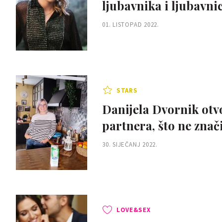
ljubavnika i ljubavni
01. LISTOPAD 2022.
STARS
Danijela Dvornik ot
partnera, što ne znač
30. SIJEČANJ 2022.
LOVE&SEX