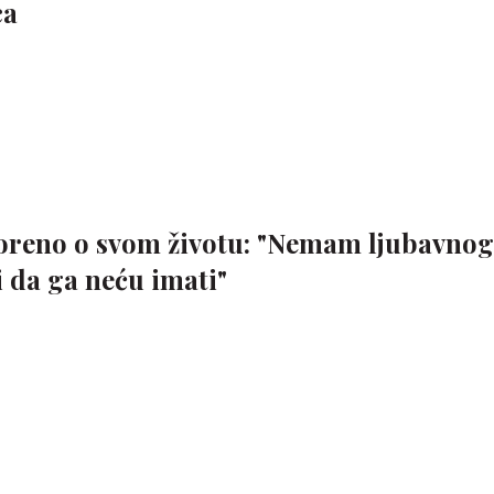
ca
voreno o svom životu: "Nemam ljubavnog
i da ga neću imati"