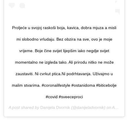
Proljeće u svojoj raskoši boja, kavica, dobra mjuza a misli
mi slobodno vrludaju. Bez obzira na sve, ovo je moje
vrijeme. Boje čine svijet lijepšim iako negdje svijet
momentalno ne izgleda tako. Ali prirodu nitko ne može
zaustaviti. Ni cvrkut ptica.Ni podrhtavanja. Uživajmo u
malim stvarima. #coronalifestyle #ostanidoma #biticebolje
#covid #sveeceproci
A post shared by
Danijela Dvornik
(@danijeladvornik) on
Apr 11, 2020 at 2:21am PDT