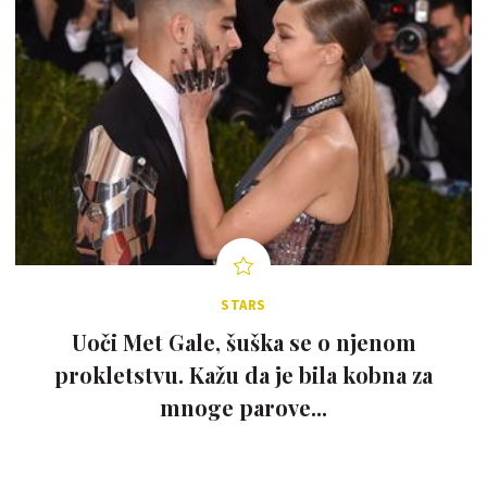
STARS
Uoči Met Gale, šuška se o njenom
prokletstvu. Kažu da je bila kobna za
mnoge parove...