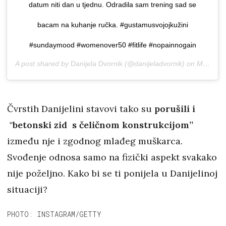
datum niti dan u tjednu. Odradila sam trening sad se
bacam na kuhanje ručka. #gustamusvojojkužini
#sundaymood #womenover50 #fitlife #nopainnogain
A post shared by
Danijela Dvornik
(@danijeladvornik) on
May 24, 2020 at 4:13am PDT
Čvrstih Danijelini stavovi tako su
porušili i
"betonski zid s čeličnom konstrukcijom’’
između nje i zgodnog mlađeg muškarca.
Svođenje odnosa samo na fizički aspekt svakako
nije poželjno. Kako bi se ti ponijela u Danijelinoj
situaciji?
PHOTO: INSTAGRAM/GETTY