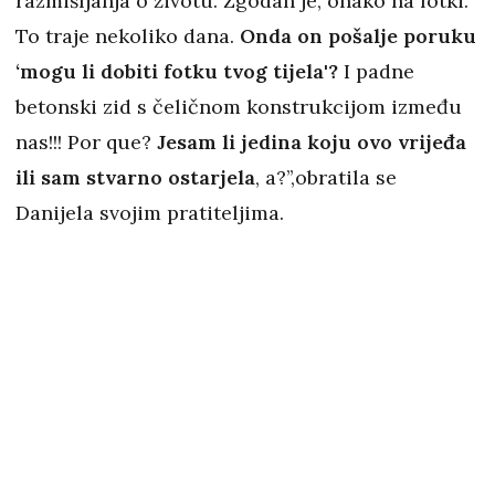
razmišljanja o životu. Zgodan je, onako na fotki.
To traje nekoliko dana.
Onda on pošalje poruku
‘mogu li dobiti fotku tvog tijela'?
I padne
betonski zid s čeličnom konstrukcijom između
nas!!! Por que?
Jesam li jedina koju ovo vrijeđa
ili sam stvarno ostarjela
, a?’’,obratila se
Danijela svojim pratiteljima.