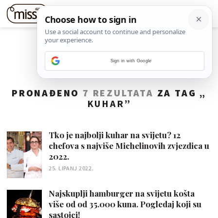
Sign in with Google
PRONAĐENO
7 REZULTATA
ZA TAG „
KUHAR
”
Tko je najbolji kuhar na svijetu? 12
chefova s najviše Michelinovih zvjezdica u
2022.
25. LIPANJ 2022.
Najskuplji hamburger na svijetu košta
više od od 35.000 kuna. Pogledaj koji su
sastojci!