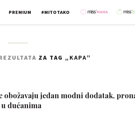
PREMIUM
#MITOTAKO
 REZULTATA
ZA TAG „
KAPA
”
 obožavaju jedan modni dodatak, prona
 u dućanima