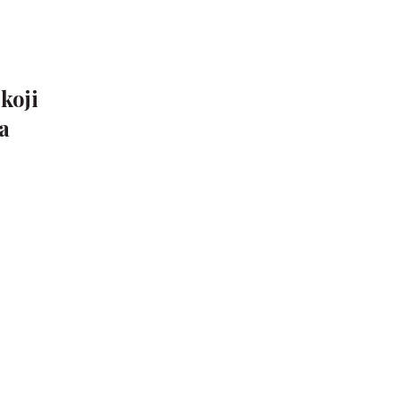
koji
a