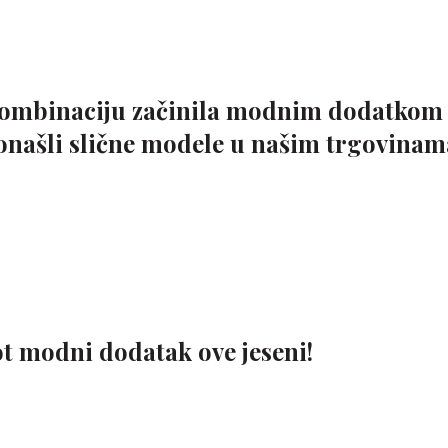
kombinaciju začinila modnim dodatkom 
onašli slične modele u našim trgovinam
hot modni dodatak ove jeseni!