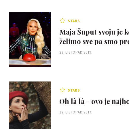
STARS
Maja Šuput svoju je 
želimo sve pa smo pr
23. LISTOPAD 2019.
STARS
Oh là là - ovo je naj
12. LISTOPAD 2017.