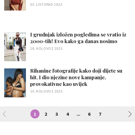
03. LISTOPAD 2023.
I grudnjak izložen pogledima se vratio iz
2000-tih! Evo kako ga danas nosimo
28. KOLOVOZ 2023.
Rihanine fotografije kako doji dijete su
hit. I dio njezine nove kampanje,
provokativne kao uvijek
10. KOLOVOZ 2023.
1
2
3
4
6
7
...