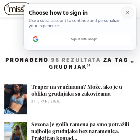
Sign in with Google
PRONAĐENO
96 REZULTATA
ZA TAG „
GRUDNJAK
”
Traper na vrućinama? Može, ako je u
obliku grudnjaka sa zakovicama
27. LIPANJ 2026.
Sezona je golih ramena pa smo potražili
najbolje grudnjake bez naramenica.
Praktičan komad...