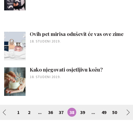
Ovih pet mirisa oduševit će vas ove zime
18. STUDENI 2019.
Kako njegovati osjetljivu kožu?
18. STUDENI 2019.
1
2
36
37
38
39
49
50
...
...