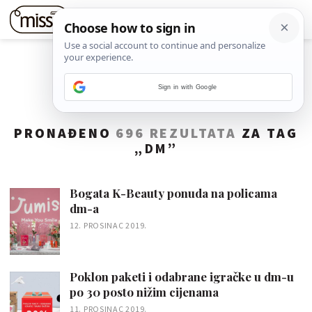
Sign in with Google
PRONAĐENO
696 REZULTATA
ZA TAG
„
DM
”
Bogata K-Beauty ponuda na policama
dm-a
12. PROSINAC 2019.
Poklon paketi i odabrane igračke u dm-u
po 30 posto nižim cijenama
11. PROSINAC 2019.