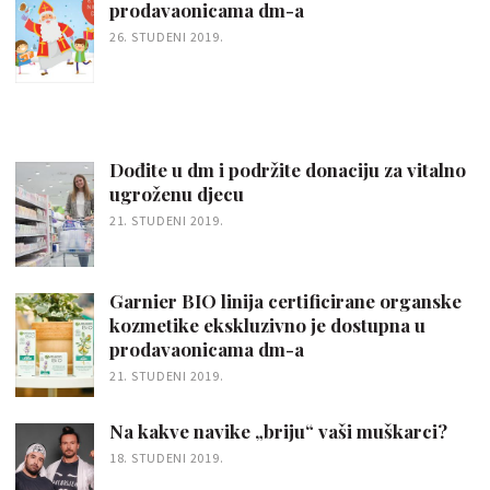
prodavaonicama dm-a
26. STUDENI 2019.
Dođite u dm i podržite donaciju za vitalno
ugroženu djecu
21. STUDENI 2019.
Garnier BIO linija certificirane organske
kozmetike ekskluzivno je dostupna u
prodavaonicama dm-a
21. STUDENI 2019.
Na kakve navike „briju“ vaši muškarci?
18. STUDENI 2019.